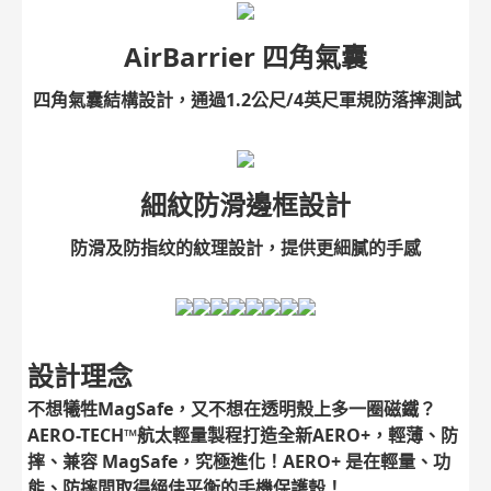
AirBarrier 四角氣囊
四角氣囊結構設計，通過1.2公尺/4英尺軍規防落摔測試
細紋防滑邊框設計
防滑及防指纹的紋理設計，提供更細膩的手感
設計理念
不想犧牲MagSafe，又不想在透明殼上多一圈磁鐵？
AERO-TECH™航太輕量製程打造全新AERO+，輕薄、防
摔、兼容 MagSafe，究極進化！AERO+ 是在輕量、功
能、防摔間取得絕佳平衡的手機保護殼！