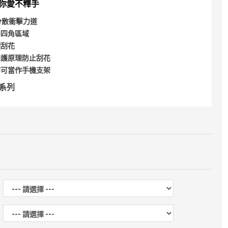
你愛不釋手
分散衝擊力道
弱四角區域
頭刮花
保護原理防止刮花
即可當作手機支架
全系列