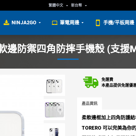
繁體中文
新台幣
NINJA2GO
筆電周邊
手機/平板周邊
O 軟邊防禦四角防摔手機殼 (支援MA
免運費
本產品提供免運優
產品資訊
柔軟邊框加上四角防護結
TORERO 可以完美為