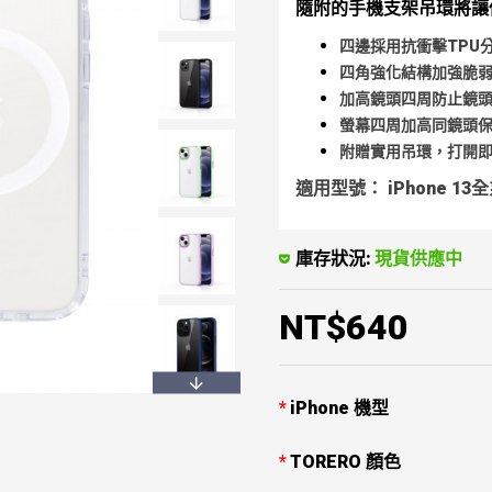
隨附的手機支架吊環將讓
四邊採用抗衝擊TPU
四角強化結構加強脆
加高鏡頭四周防止鏡
螢幕四周加高同鏡頭
附贈實用吊環，打開
適用型號： iPhone 13
庫存狀況:
現貨供應中
NT$640
iPhone 機型
TORERO 顏色