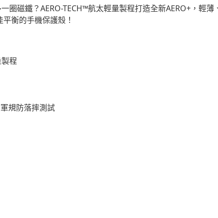
一圈磁鐵？AERO-TECH™航太輕量製程打造全新AERO+，輕薄
絕佳平衡的手機保護殼！
輕量製程
英尺軍規防落摔測試