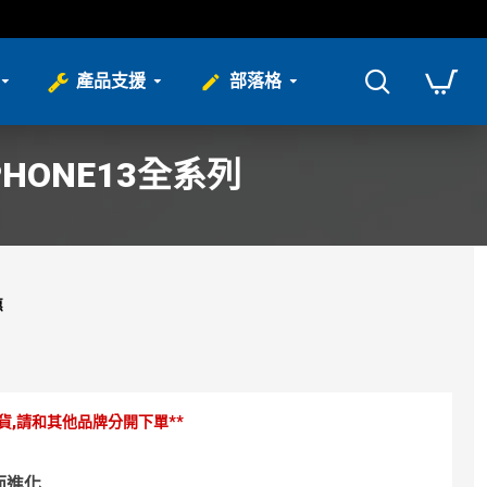
產品支援
部落格
PHONE13全系列
惠
廠出貨,請和其他品牌分開下單**
全面進化