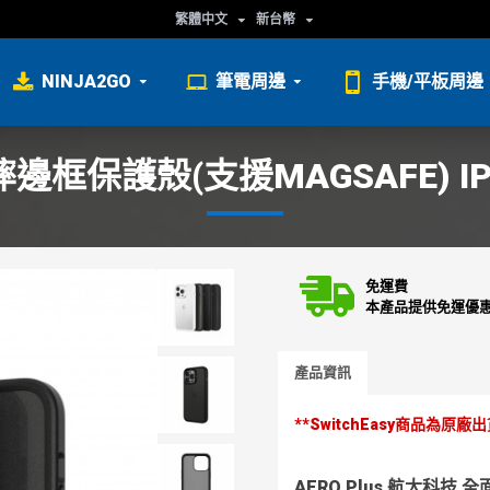
繁體中文
新台幣
NINJA2GO
筆電周邊
手機/平板周邊
摔邊框保護殼(支援MAGSAFE) I
免運費
本產品提供免運優
產品資訊
**SwitchEasy商品為原
AERO Plus 航太科技 