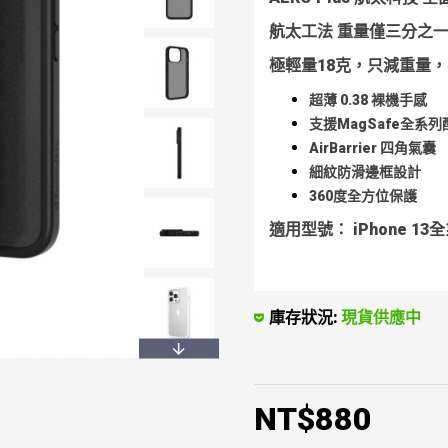
航太工法 重量僅三分之
極輕量18克，只減重量
超薄 0.38 裸機手感
支援MagSafe全系列
AirBarrier 四角氣囊
細紋防滑邊框設計
360度全方位保護
適用型號： iPhone 13
庫存狀況:
現貨供應中
NT$880