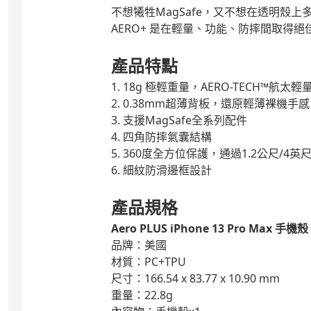
不想犧牲MagSafe，又不想在透明殼上多
AERO+ 是在輕量、功能、防摔間取得
產品特點
1. 18g 極輕重量，AERO-TECH™航太
2. 0.38mm超薄背板，還原輕薄裸機手感
3. 支援MagSafe全系列配件
4. 四角防摔氣囊結構
5. 360度全方位保護，通過1.2公尺/4
6. 細紋防滑邊框設計
產品規格
Aero PLUS iPhone 13 Pro Max
手機殼
品牌：美國
材質：PC+TPU
尺寸：166.54 x 83.77 x 10.90 mm
重量：22.8g