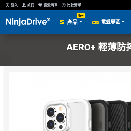
登入
註冊
喜愛清單
比較清單
New
產品
電競專區
AERO+ 輕薄防