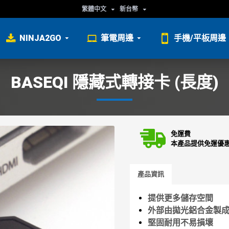
繁體中文
新台幣
NINJA2GO
筆電周邊
手機/平板周邊
BASEQI 隱藏式轉接卡 (長度)
免運費
本產品提供免運優
產品資訊
提供更多儲存空間
外部由拋光鋁合金製
堅固耐用不易損壞