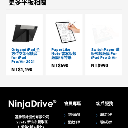
更多平板相關
Origami iPad 全
PaperLike
SwitchPaper 磁
方位支架保護套
Note 書寫版類
吸式類紙膜 For
for iPad
紙膜/肯特紙
iPad Pro & Air
Pro/Air 2021
NT$690
NT$990
NT$1,190
會員專區
客戶服務
我的帳號
聯絡我們
基勝設計股份有限公司
23942
新北市鶯歌區
歷史訂單
隱私政策
仁愛路1號9樓之2