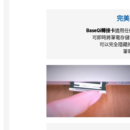
完美
BaseQi轉接卡
適用任
可即時將筆電存儲
可以完全隱藏的
筆