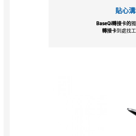
貼心溝
BaseQi轉接卡的
獨
轉接卡
到處找工