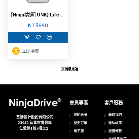
[Ninja精選] UNIQ Lifepro Xtreme 抗震透亮手機保護殼
NT$690
立即購買
頁面最底端
會員專區
客戶服務
我的帳號
聯絡我們
基勝設計股份有限公司
23942
新北市鶯歌區
歷史訂單
隱私政策
仁愛路1號9樓之2
電子報
服務條款